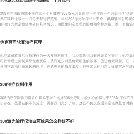
308激光照白斑能不能连续一个月做吗
308激光照白斑能不能连续一个月做吗“308激光照白斑能不能连续一个月做吗？”这
风不建议连续一个月每天都进行照射。虽然308激光治疗相对安全，但频繁照射可能
的治疗方案是根据患者的具体情况，由医生制定合理的照射频率和剂量。以下表格温馨
频率单次照射时间
他克莫司软膏治疗原理
他克莫司软膏治疗原理作为一名皮肤科医生，我经常听到白癜风患者的疑问：他克莫
司软膏通过抑制局部免疫反应，从而减少对黑色素细胞的破坏，促进色素沉着。它，
莫司软膏治疗白癜风的原理，并从患者的角度出发，解答常见的问题，提供实用的建
克莫司软膏主
308治疗仪副作用
308治疗仪副作用很多白癜风患者在选择308光疗时，较关心的莫过于308治疗仪不
仍存在一些潜在的不良反应，需要我们充分了解。这些不良反应通常是轻微且暂时的
308激光治疗仪治白斑效果怎么样好不好