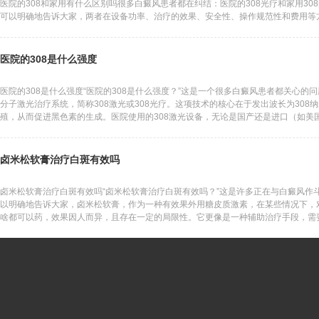
医院的308和家用有什么区别吗很多白癜风患者都在纠结：医院的308光疗和家用3
可以明确地告诉大家，两者在设备功率、治疗的效果、安全性、操作规范性和费用等
医院的308是什么强度
医院的308是什么强度“医院的308是什么强度？”这是一个很多白癜风患者都关心的问
分子激光治疗系统，简称308激光或308光疗。这项技术的核心在于发出波长为30
殖，从而促进黑色素的生成。医院使用的308激光设备，无论是国产还是进口（如美
卤米松软膏治疗白斑有效吗
卤米松软膏治疗白斑有效吗“卤米松软膏治疗白斑有效吗？”这是许多正在与白癜风作
以明确地告诉大家，卤米松软膏，作为一种有效果外用糖皮质激素，在某些情况下，
啥都可以药，效果因人而异，且存在一定的局限性。它更像是一种辅助治疗手段，需
能达到更好的效果。以下表格温