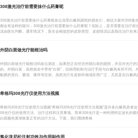
308激光治疗前需要抹什么药膏呢
308激光治疗前需要抹什么药膏呢各位深受白癜风困扰的朋友们，相信大家对308激
都会有这样的疑问：308激光治疗前需要抹什么药膏呢？实际上，是否需要在治疗前
况由医生判断。通常情况下，医生会根据您的皮肤类型、皮损情况以及既往治疗史来
外阴白斑做光疗能根治吗
外阴白斑做光疗能根治吗各位朋友，如果您正在经历外阴白斑的困扰，并且对光疗的
的。外阴白斑，虽然病名中带有“白斑”，但病理机制与治疗手段与白癜风有所不同。
黏膜的变白、萎缩、瘙痒等症状。虽然光疗在皮肤科领域应用广泛，尤其是在白癜风
希格玛308光疗仪使用方法视频
希格玛308光疗仪使用方法视频“希格玛308光疗仪使用方法视频”是许多白癜风患
08光疗仪的使用方法、治疗过程和注意事项。简单308光疗是一种利用特定波长的
白斑颜色逐渐恢复正常的治疗方法。下面，我们围绕希格
氢化泼尼松注射功效与作用副作用