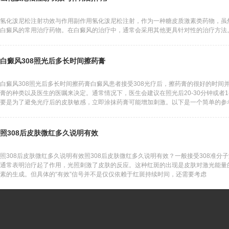
氢化泼尼松注射功效与作用副作用氢化泼尼松注射，作为一种糖皮质激素类药物，虽
白癜风的常用治疗药物。在白癜风的治疗中，通常会采用其他更具针对性的治疗方法
白癜风308照光后多长时间擦药膏
白癜风308照光后多长时间擦药膏白癜风患者接受308光疗后，擦药膏的很好的时
膏的种类以及医生的医嘱来决定。通常情况下，医生会建议在照光后20-30分钟或者
要是为了避免光疗后的皮肤敏感，立即涂抹药膏可能增加刺激。以下是一个简单的参
照308后皮肤微红多久说明有效
照308后皮肤微红多久说明有效照308后皮肤微红多久说明有效？一般接受308准
通常表明治疗起了作用，光照刺激了皮肤的反应。这种红斑的出现是皮肤对激光能量
素的生成。但具体的“有效”信号并不是仅仅依赖于红斑持续时间，还需要考虑