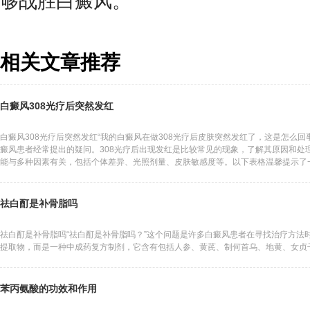
够战胜白癜风。
相关文章推荐
白癜风308光疗后突然发红
白癜风308光疗后突然发红“我的白癜风在做308光疗后皮肤突然发红了，这是怎么回
癜风患者经常提出的疑问。308光疗后出现发红是比较常见的现象，了解其原因和处
能与多种因素有关，包括个体差异、光照剂量、皮肤敏感度等。以下表格温馨提示了
能原因处理建
祛白酊是补骨脂吗
祛白酊是补骨脂吗“祛白酊是补骨脂吗？”这个问题是许多白癜风患者在寻找治疗方法
提取物，而是一种中成药复方制剂，它含有包括人参、黄芪、制何首乌、地黄、女贞
苯丙氨酸的功效和作用