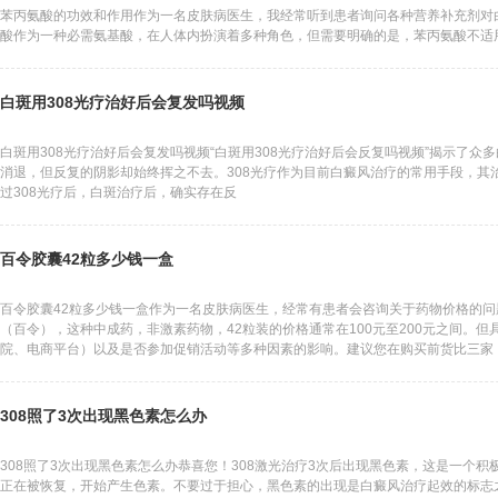
苯丙氨酸的功效和作用作为一名皮肤病医生，我经常听到患者询问各种营养补充剂对
酸作为一种必需氨基酸，在人体内扮演着多种角色，但需要明确的是，苯丙氨酸不适
白斑用308光疗治好后会复发吗视频
白斑用308光疗治好后会复发吗视频“白斑用308光疗治好后会反复吗视频”揭示了
消退，但反复的阴影却始终挥之不去。308光疗作为目前白癜风治疗的常用手段，其
过308光疗后，白斑治疗后，确实存在反
百令胶囊42粒多少钱一盒
百令胶囊42粒多少钱一盒作为一名皮肤病医生，经常有患者会咨询关于药物价格的问题
（百令），这种中成药，非激素药物，42粒装的价格通常在100元至200元之间。
院、电商平台）以及是否参加促销活动等多种因素的影响。建议您在购买前货比三家
有效期。以下表格温馨提示了关
308照了3次出现黑色素怎么办
308照了3次出现黑色素怎么办恭喜您！308激光治疗3次后出现黑色素，这是一个
正在被恢复，开始产生色素。不要过于担心，黑色素的出现是白癜风治疗起效的标志