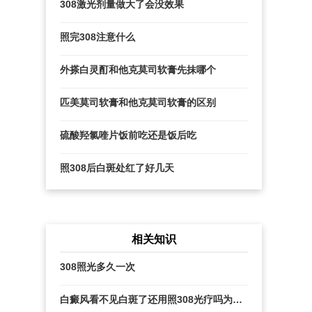
308激光剂量做大了会没效果
照完308注意什么
外搽白灵酊和他克莫司软膏先抹哪个
匹美莫司软膏和他克莫司软膏的区别
硫酸羟氯喹片饭前吃还是饭后吃
照308后白斑处红了好几天
相关知识
308照光多久一次
白癜风看不见白斑了还用照308光疗吗为什