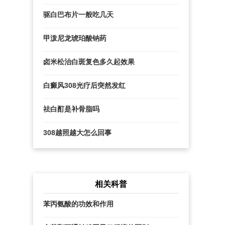
么
驱白巴布片一般吃几天
甲泼尼龙琥珀酸钠药
卤米松治白斑复色多久起效果
白癜风308光疗后突然发红
祛白酊是补骨脂吗
308越照越大怎么回事
相关科普
苯丙氨酸的功效和作用