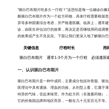
“驱白巴布期片吃多久一疗程？”这恐怕是每一位确诊白
般驱白巴布期片作为一个处方药物，具体疗程需要根据患
异等多种因素综合考虑，并严格遵医嘱。临床上，通常建
诊，由医生评估治疗的效果，再决定是否继续用药或调整
的效果或产生不良反应。下面让我们更深入地了解驱白巴
关键信息
疗程时长
用
驱白巴布期片
通常1-3个月为一个疗程
必须遵医
一、认识驱白巴布期片
驱白巴布期片是一种中成药，主要成分包括补骨脂、驱虫
医理论中具有通脉、理血的功效。从剂型上看，它属于薄膜
特异的气味，尝起来味苦。作为处方药（非激素药物），
它的价格因品牌和地区而异，一般在几十元至百元不等。