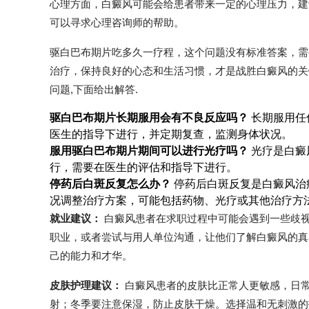
心理方面，白癜风可能会给患者带来一定的心理压力，建
可以寻求心理咨询师的帮助。
驱白巴布期片吃多久一疗程，这个问题没有标准答案，需
治疗，保持良好的心态和生活习惯，才是战胜白癜风的关
问题,下面给出解答.
驱白巴布期片长期服用会有不良反应吗？
长期服用任
医生的指导下进行，并定期复查，监测身体状况。
服用驱白巴布期片期间可以进行光疗吗？
光疗是白癜
行，需要在医生的评估和指导下进行。
停药后白斑反复怎么办？
停药后白斑反复是白癜风治
况调整治疗方案，可能包括药物、光疗或其他治疗方
就业建议：
白癜风患者在求职过程中可能会遇到一些歧
职业，或者尝试与用人单位沟通，让他们了解白癜风的真
己的能力和才华。
皮肤护理建议：
白癜风患者的皮肤比正常人更敏感，日
射；冬季要注意保湿，防止皮肤干燥。选择温和无刺激的