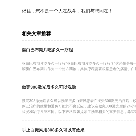
记住，您不是一个人在战斗，我们与您同在！
相关文章推荐
驱白巴布期片吃多久一疗程
驱白巴布期片吃多久一疗程“驱白巴布期片吃多久一疗程？”这恐怕是每
般驱白巴布期片作为一个处方药物，具体疗程需要根据患者的病情、白
做完308激光后多久可以洗澡
做完308激光后多久可以洗澡很多白癜风患者在接受308激光治疗后，
保证治疗的效果和避免可能的不良反应，建议在做完308激光后的24
状况和治疗反应不同。以下表格温馨提示了洗澡相关的重要信息，希望能
水温温水，避
手上白癜风用308多久可以有效果