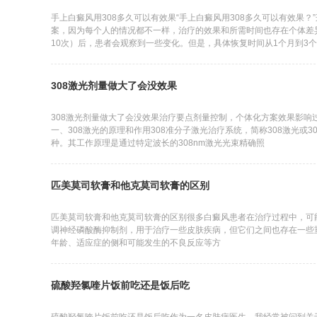
手上白癜风用308多久可以有效果“手上白癜风用308多久可以有效果
案，因为每个人的情况都不一样，治疗的效果和所需时间也存在个体差
10次）后，患者会观察到一些变化。但是，具体恢复时间从1个月到3
皮肤类型、皮损时
308激光剂量做大了会没效果
308激光剂量做大了会没效果治疗要点剂量控制，个体化方案效果影响
一、308激光的原理和作用308准分子激光治疗系统，简称308激光或30
种。其工作原理是通过特定波长的308nm激光光束精确照
匹美莫司软膏和他克莫司软膏的区别
匹美莫司软膏和他克莫司软膏的区别很多白癜风患者在治疗过程中，可
调神经磷酸酶抑制剂，用于治疗一些皮肤疾病，但它们之间也存在一些
年龄、适应症的侧和可能发生的不良反应等方
硫酸羟氯喹片饭前吃还是饭后吃