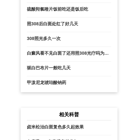
硫酸羟氯喹片饭前吃还是饭后吃
照308后白斑处红了好几天
308照光多久一次
白癜风看不见白斑了还用照308光疗吗为什
么
驱白巴布片一般吃几天
甲泼尼龙琥珀酸钠药
相关科普
卤米松治白斑复色多久起效果