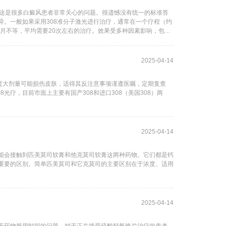
？”这是很多白癜风患者非常关心的问题。很遗憾没有统一的标准答
异。一般如果采用308准分子激光进行治疗，通常在一个疗程（约
个月不等，平均需要20次左右的治疗。效果受多种因素影响，包括
2025-04-14
过大剂量可能损伤皮肤，适得其反注意事项谨遵医嘱，定期复查
8光疗，目前市面上主要有国产308和进口308（美国308）两
2025-04-14
能会接触到匹美莫司软膏和他克莫司软膏这两种药物。它们都是钙
重要的区别。简单匹美莫司和它克莫司的主要区别在于浓度、适用
2025-04-14